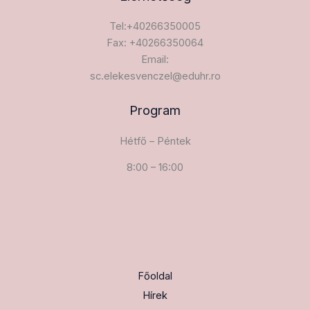
Tel:+40266350005
Fax: +40266350064
Email:
sc.elekesvenczel@eduhr.ro
Program
Hétfő – Péntek
8:00 – 16:00
Főoldal
Hírek