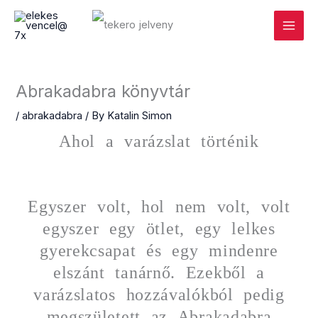
Skip
Main
to
Menu
content
Abrakadabra könyvtár
/
abrakadabra
/ By
Katalin Simon
Ahol a varázslat történik
Egyszer volt, hol nem volt, volt
egyszer egy ötlet, egy lelkes
gyerekcsapat és egy mindenre
elszánt tanárnő. Ezekből a
varázslatos hozzávalókból pedig
megszületett az Abrakadabra