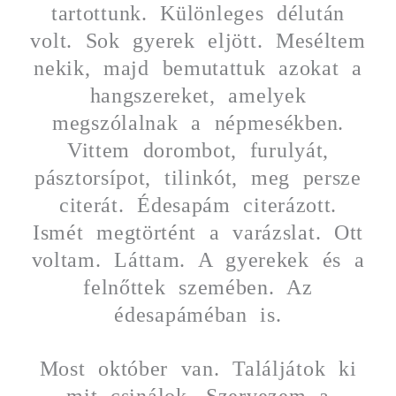
tartottunk. Különleges délután
volt. Sok gyerek eljött. Meséltem
nekik, majd bemutattuk azokat a
hangszereket, amelyek
megszólalnak a népmesékben.
Vittem dorombot, furulyát,
pásztorsípot, tilinkót, meg persze
citerát. Édesapám citerázott.
Ismét megtörtént a varázslat. Ott
voltam. Láttam. A gyerekek és a
felnőttek szemében. Az
édesapáméban is.
Most október van. Találjátok ki
mit csinálok. Szervezem a