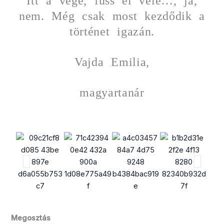
Itt a vége, fuss el véle…, ja,
nem. Még csak most kezdődik a
történet igazán.
Vajda Emilia,
magyartanár
Megosztás