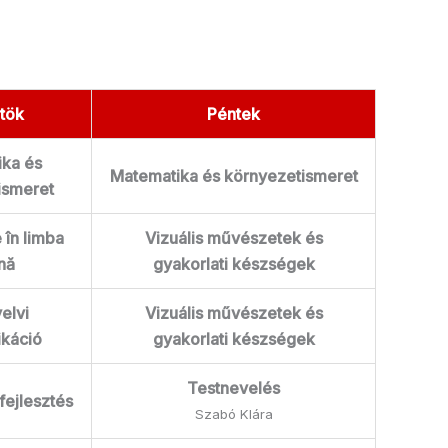
tök
Péntek
ka és
Matematika és környezetismeret
ismeret
în limba
Vizuális művészetek és
nă
gyakorlati készségek
elvi
Vizuális művészetek és
káció
gyakorlati készségek
Testnevelés
ejlesztés
Szabó Klára