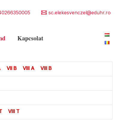
40266350005
sc.elekesvenczel@eduhr.ro
nd
Kapcsolat
A
VII B
VIII A
VIII B
T
VIII T