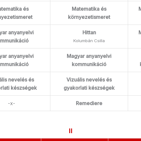
tematika és
Matematika és
M
nyezetismeret
környezetismeret
ar anyanyelvi
Hittan
M
mmunikáció
Kolumbán Csilla
ar anyanyelvi
Magyar anyanyelvi
mmunikáció
kommunikáció
ális nevelés és
Vizuális nevelés és
rlati készségek
gyakorlati készségek
-x-
Remediere
II