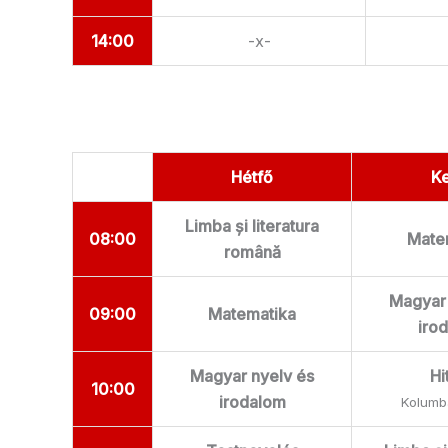
14:00
-x-
Hétfő
K
Limba și literatura
08:00
Mate
română
Magyar 
09:00
Matematika
iro
Magyar nyelv és
Hi
10:00
irodalom
Kolumbá