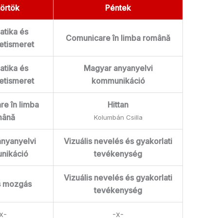
örtök
Péntek
tika és
Comunicare în limba română
etismeret
tika és
Magyar anyanyelvi
etismeret
kommunikáció
e în limba
Hittan
mână
Kolumbán Csilla
nyanyelvi
Vizuális nevelés és gyakorlati
nikáció
tevékenység
Vizuális nevelés és gyakorlati
s mozgás
tevékenység
x-
-x-