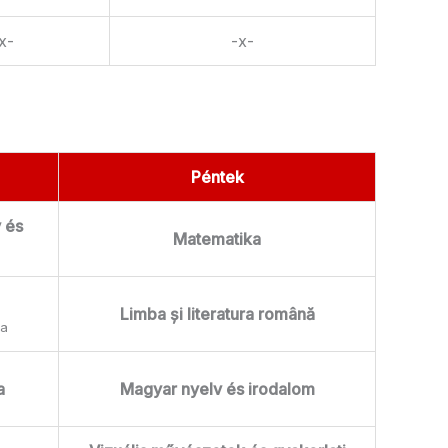
x-
-x-
Péntek
 és
Matematika
Limba și literatura română
ra
a
Magyar nyelv és irodalom