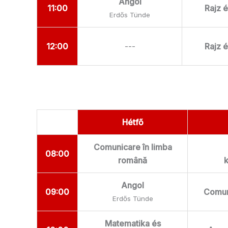
Angol
11:00
Rajz 
Erdős Tünde
12:00
---
Rajz 
Hétfő
Comunicare în limba
08:00
română
Angol
09:00
Comun
Erdős Tünde
Matematika és