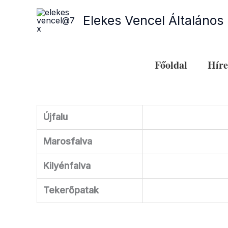
Skip
Elekes Vencel Általános 
to
content
Főoldal
Hír
Újfalu
Marosfalva
Kilyénfalva
Tekerőpatak