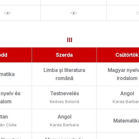
-x-
-x-
-
III
edd
Szerda
Csütörtök
Limba și literatura
Magyar nyelv
matika
română
irodalom
nyelv és
Testnevelés
Angol
dalom
Kedves Botond
Karda Barba
ttan
Angol
Matematik
n Csilla
Karda Barbara