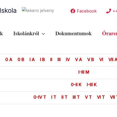
Iskola
Facebook
+
ek
Iskolánkról
Dokumentumok
Órare
0 A
0 B
I A
I B
II
III
IV
V A
V B
VI
VII 
I-III M
0-II K
I-III K
0-IV T
I T
II T
III T
V T
VI T
VII 