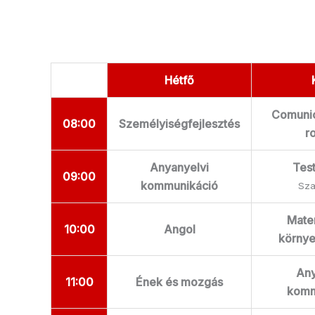
Hétfő
Comunic
08:00
Személyiségfejlesztés
r
Anyanyelvi
Tes
09:00
kommunikáció
Sza
Mate
10:00
Angol
környe
Any
11:00
Ének és mozgás
komm