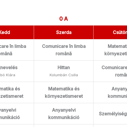
0 A
Kedd
Szerda
Csütör
are în limba
Comunicare în limba
Matemati
omână
română
környezet
tnevelés
Hittan
Comunicare 
româ
bó Klára
Kolumbán Csilla
matika és
Matematika és
Anyany
zetismeret
környezetismeret
kommuni
anyelvi
Anyanyelvi
Személyiségf
unikáció
kommunikáció