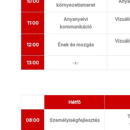
10:00
Anya
környezetismeret
Anyanyelvi
Vizuáli
11:00
kommunikáció
Vizuáli
12:00
Ének és mozgás
13:00
-x-
Hétfő
T
08:00
Személyiségfejlesztés