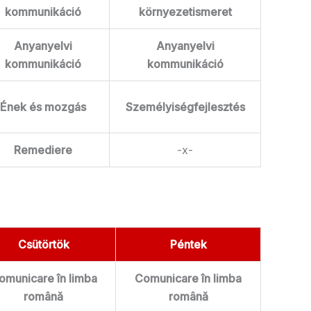
kommunikáció
környezetismeret
Anyanyelvi
Anyanyelvi
kommunikáció
kommunikáció
Ének és mozgás
Személyiségfejlesztés
Remediere
-x-
Csütörtök
Péntek
omunicare în limba
Comunicare în limba
română
română