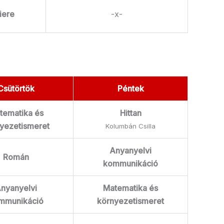
iere
-x-
Csütörtök
Péntek
tematika és
Hittan
yezetismeret
Kolumbán Csilla
Anyanyelvi
Román
kommunikáció
nyanyelvi
Matematika és
mmunikáció
környezetismeret