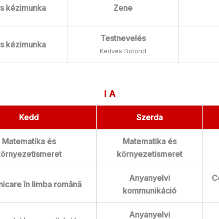
és kézimunka
Zene
Testnevelés
és kézimunka
Kedves Botond
I A
Kedd
Szerda
Matematika és
Matematika és
környezetismeret
környezetismeret
Anyanyelvi
C
icare în limba română
kommunikáció
Anyanyelvi