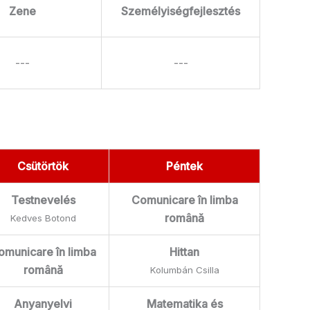
Zene
Személyiségfejlesztés
---
---
Csütörtök
Péntek
Testnevelés
Comunicare în limba
română
Kedves Botond
omunicare în limba
Hittan
română
Kolumbán Csilla
Anyanyelvi
Matematika és