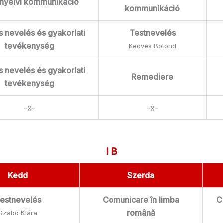
nyelvi kommunikáció
kommunikáció
s nevelés és gyakorlati
Testnevelés
tevékenység
Kedves Botond
s nevelés és gyakorlati
Remediere
tevékenység
-x-
-x-
I B
Kedd
Szerda
estnevelés
Comunicare în limba
C
română
Szabó Klára