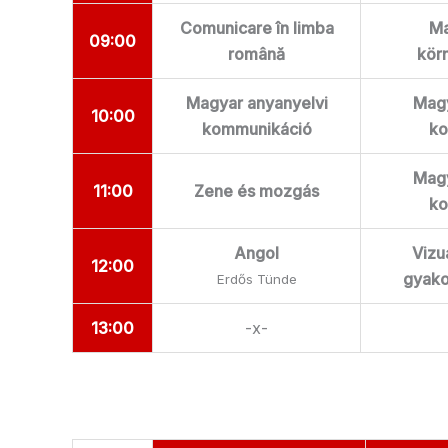
Comunicare în limba
Ma
09:00
română
kör
Magyar anyanyelvi
Magy
10:00
kommunikáció
ko
Magy
11:00
Zene és mozgás
ko
Angol
Vizu
12:00
gyako
Erdős Tünde
13:00
-x-