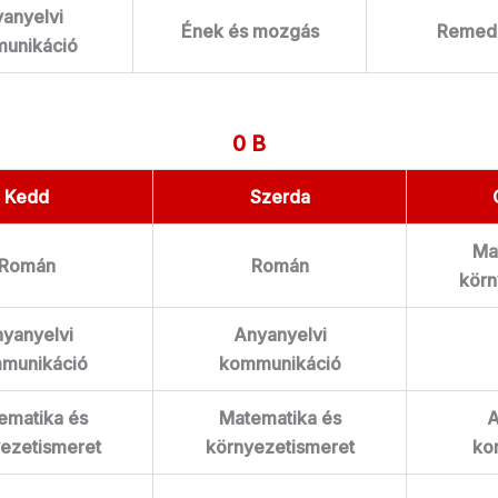
anyelvi
Ének és mozgás
Remed
unikáció
0 B
Kedd
Szerda
Ma
Román
Román
körn
yanyelvi
Anyanyelvi
munikáció
kommunikáció
ematika és
Matematika és
A
ezetismeret
környezetismeret
ko