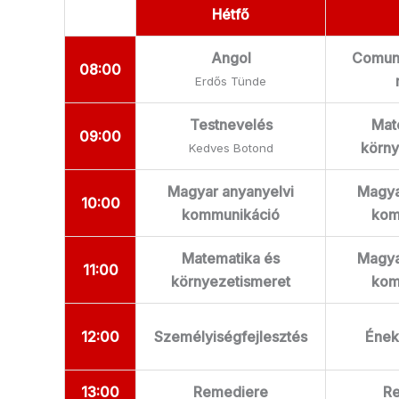
Hétfő
Angol
Comuni
08:00
Erdős Tünde
Testnevelés
Mat
09:00
körny
Kedves Botond
Magyar anyanyelvi
Magya
10:00
kommunikáció
kom
Matematika és
Magya
11:00
környezetismeret
kom
12:00
Személyiségfejlesztés
Ének
13:00
Remediere
R