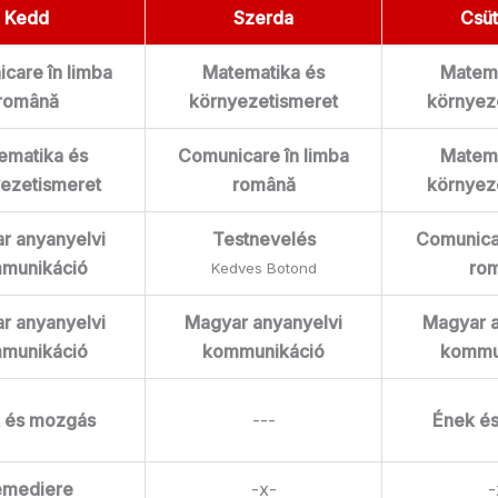
Kedd
Szerda
Csüt
care în limba
Matematika és
Matema
română
környezetismeret
környez
ematika és
Comunicare în limba
Matema
ezetismeret
română
környez
r anyanyelvi
Testnevelés
Comunicar
munikáció
ro
Kedves Botond
r anyanyelvi
Magyar anyanyelvi
Magyar a
munikáció
kommunikáció
kommu
 és mozgás
---
Ének é
emediere
-x-
-