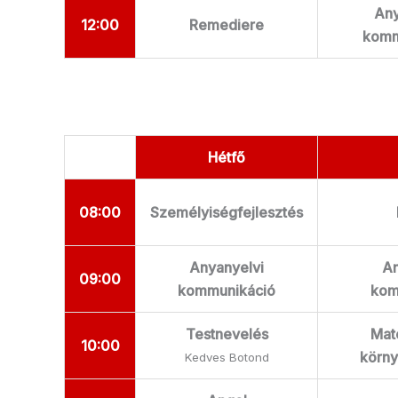
Any
12:00
Remediere
komm
Hétfő
08:00
Személyiségfejlesztés
Anyanyelvi
An
09:00
kommunikáció
kom
Testnevelés
Mat
10:00
körny
Kedves Botond