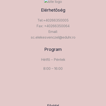
Elérhetőség
Tel:+40266350005
Fax: +40266350064
Email:
sc.elekesvenczel@eduhr.ro
Program
Hétfő – Péntek
8:00 – 16:00
Főoldal