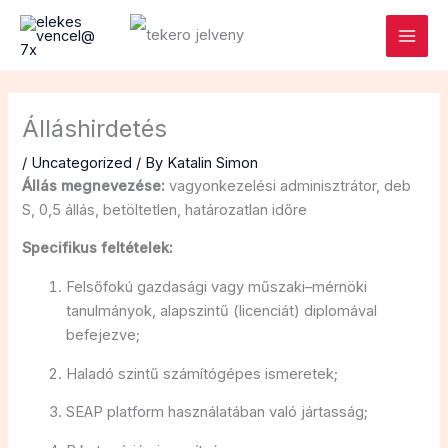
Skip
Main
to
Menu
content
Álláshirdetés
/
Uncategorized
/ By
Katalin Simon
Állás megnevezése:
vagyonkezelési adminisztrátor, deb
S, 0,5 állás, betöltetlen, határozatlan időre
Specifikus feltételek:
Felsőfokú gazdasági vagy műszaki–mérnöki
tanulmányok, alapszintű (licenciát) diplomával
befejezve;
Haladó szintű számítógépes ismeretek;
SEAP platform használatában való jártasság;