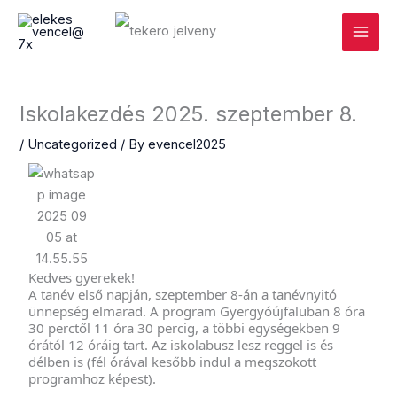
Skip
Main
to
Menu
content
Iskolakezdés 2025. szeptember 8.
/
Uncategorized
/ By
evencel2025
Kedves gyerekek!
A tanév első napján, szeptember 8-án a tanévnyitó
ünnepség elmarad. A program Gyergyóújfaluban 8 óra
30 perctől 11 óra 30 percig, a többi egységekben 9
órától 12 óráig tart. Az iskolabusz lesz reggel is és
délben is (fél órával kesőbb indul a megszokott
programhoz képest).