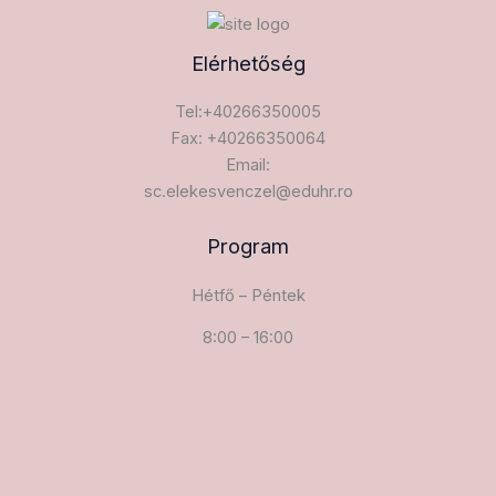
Elérhetőség
Tel:+40266350005
Fax: +40266350064
Email:
sc.elekesvenczel@eduhr.ro
Program
Hétfő – Péntek
8:00 – 16:00