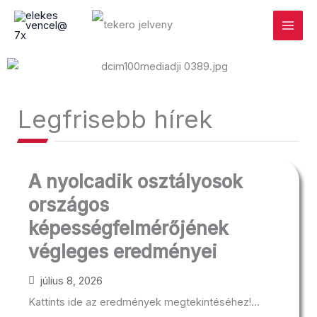
Skip
Main
to
Menu
content
Legfrisebb hírek
A nyolcadik osztályosok
országos
képességfelmérőjének
végleges eredményei
július 8, 2026
Kattints ide az eredmények megtekintéséhez!...