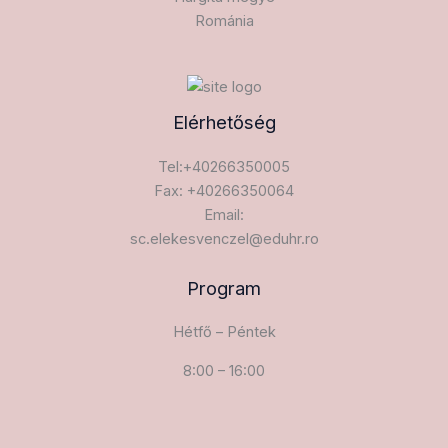
Románia
Elérhetőség
Tel:+40266350005
Fax: +40266350064
Email:
sc.elekesvenczel@eduhr.ro
Program
Hétfő – Péntek
8:00 – 16:00