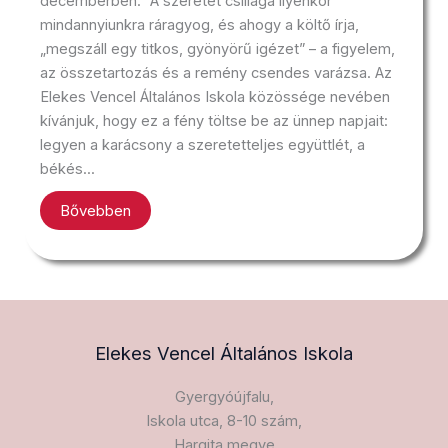
decemberben.” A szeretet csillaga ilyenkor
mindannyiunkra ráragyog, és ahogy a költő írja,
„megszáll egy titkos, gyönyörű igézet” – a figyelem,
az összetartozás és a remény csendes varázsa. Az
Elekes Vencel Általános Iskola közössége nevében
kívánjuk, hogy ez a fény töltse be az ünnep napjait:
legyen a karácsony a szeretetteljes együttlét, a
békés...
Bővebben
Elekes Vencel Általános Iskola​
Gyergyóújfalu,
Iskola utca, 8-10 szám,
Hargita megye